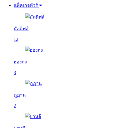
แพ็คเกจทัวร์
มัลดีฟส์
12
ฮ่องกง
3
ภูฏาน
2