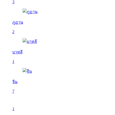
3
ภูฏาน
2
บาหลี
1
จีน
7
1