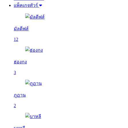
แพ็คเกจทัวร์
มัลดีฟส์
12
ฮ่องกง
3
ภูฏาน
2