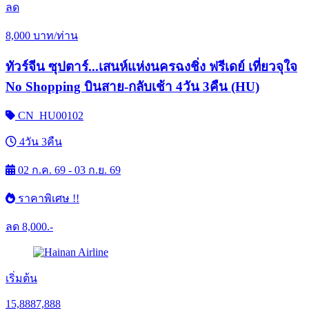
ลด
8,000
บาท/ท่าน
ทัวร์จีน ซุปตาร์...เสนห์แห่งนครฉงชิ่ง ฟรีเดย์ เที่ยวจุใจ
No Shopping บินสาย-กลับเช้า 4วัน 3คืน (HU)
CN_HU00102
4วัน 3คืน
02 ก.ค. 69 - 03 ก.ย. 69
ราคาพิเศษ !!
ลด
8,000.-
เริ่มต้น
15,888
7,888