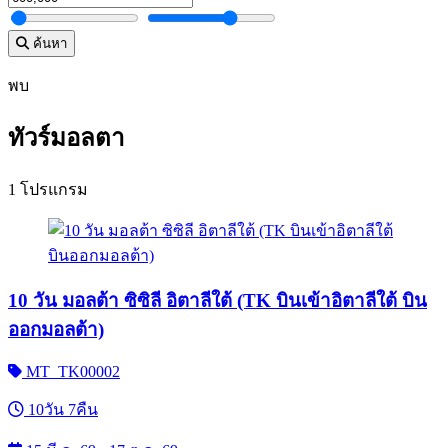
ค้นหา
พบ
ทัวร์มอลตา
1 โปรแกรม
10 วัน มอลต้า ซิซิลี อิตาลีใต้ (TK บินเข้าอิตาลีใต้ บิน
ออกมอลต้า)
MT_TK00002
10วัน 7คืน