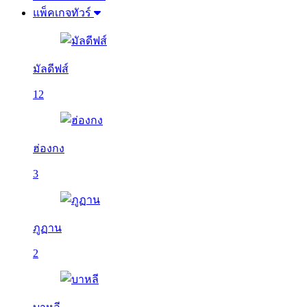
แพ็คเกจทัวร์
มัลดีฟส์
12
ฮ่องกง
3
ภูฏาน
2