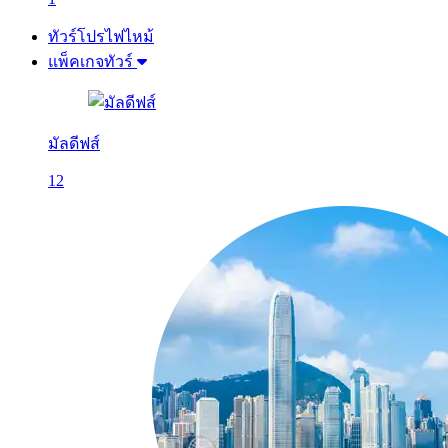
ทัวร์โปรไฟไหม้
แพ็คเกจทัวร์
มัลดีฟส์
12