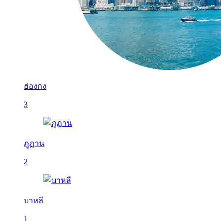
ฮ่องกง
3
ภูฏาน
2
บาหลี
1