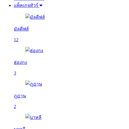
แพ็คเกจทัวร์
มัลดีฟส์
12
ฮ่องกง
3
ภูฏาน
2