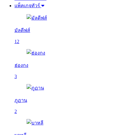
แพ็คเกจทัวร์
มัลดีฟส์
12
ฮ่องกง
3
ภูฏาน
2