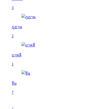
3
ภูฏาน
2
บาหลี
1
จีน
7
1